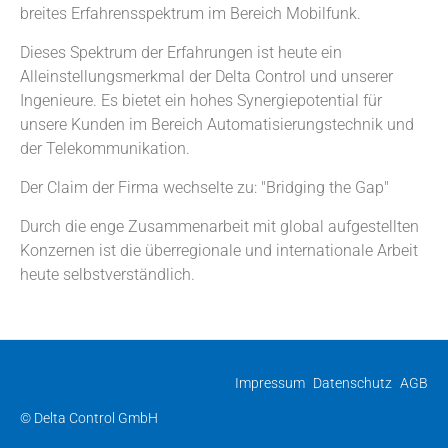
breites Erfahrensspektrum im Bereich Mobilfunk.
Dieses Spektrum der Erfahrungen ist heute ein
Alleinstellungsmerkmal der Delta Control und unserer
Ingenieure. Es bietet ein hohes Synergiepotential für
unsere Kunden im Bereich Automatisierungstechnik und
der Telekommunikation.
Der Claim der Firma wechselte zu: "Bridging the Gap"
Durch die enge Zusammenarbeit mit global aufgestellten
Konzernen ist die überregionale und internationale Arbeit
heute selbstverständlich.
Impressum
Datenschutz
AGB
© Delta Control GmbH