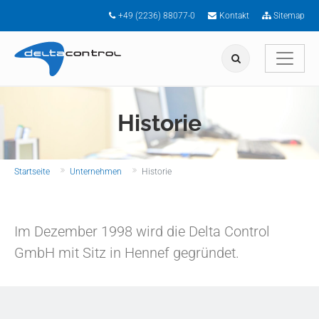
Zum Hauptinhalt springen
+49 (2236) 88077-0
Kontakt
Sitemap
Historie
Sie sind hier:
Startseite
Unternehmen
Historie
Im Dezember 1998 wird die Delta Control
GmbH mit Sitz in Hennef gegründet.